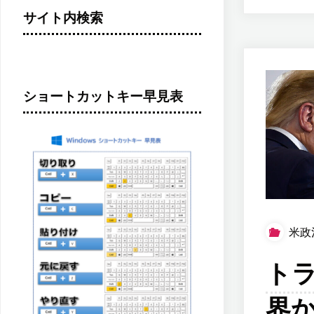
サイト内検索
ショートカットキー早見表
米政
ト
界