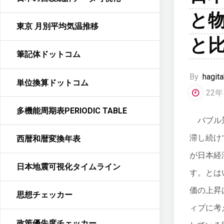
と
東京 月別平均気温推移
と
筆記体ドットコム
By
hagita
単位換算ドットコム
22年
多機能周期表PERIODIC TABLE
バブル景
滞し続け
西暦和暦変換年表
が日本経
日本地震可視化タイムライン
す。とは
価の上昇
思想チェッカー
ィブに考
政策優先度チェッカー