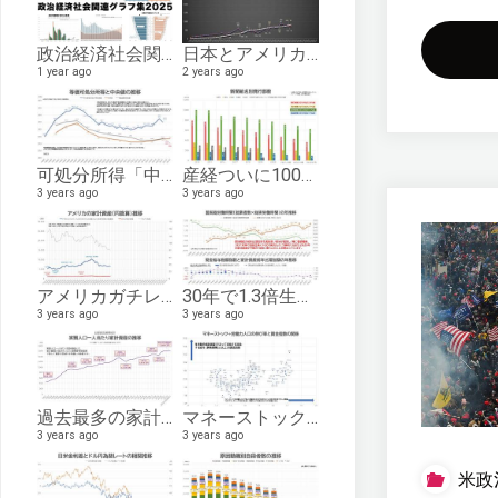
政治経済社会関連グラフ集2025①人口・犯罪・事故統計編
日本とアメリカのマネーストック推移(1985-2024)
1 year ago
2 years ago
可処分所得「中央値」の年推移、物価調整で平成以降最低水準に。
産経ついに100万部割れ、新聞紙名別発行部数推移
3 years ago
3 years ago
アメリカガチレベチ。米家計資産わずか３年弱で「１京円」増加。FRB金融資産の四半期推移（1997-2023）
30年で1.3倍生産性向上。ただし賃上げしたのは97年までその後は実労働時間と相関。実労働時間と実質GDP、現金給与と家計資産の年推移（1990-2022）
3 years ago
3 years ago
過去最多の家計資産、実質当たりでは２年連続減へ。家計資産の年推移（1981-2023）
マネーストックが増えれば賃金は上がる、ただ平成バブルのようには上がらない。
3 years ago
3 years ago
米政