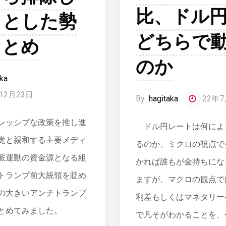
比、ドル
国
うとした勢
経
どちらで
と
まとめ
済
のか
比
は
ka
較
着
12月23日
By
hagitaka
22年
す
実
ッシブな政策を推し進
ドル円レートは何によ
る"
に
党と親和する主要メディ
るのか、ミクロの視点で
派運動の資金源となる組
成
かれば誰もが金持ちにな
トランプ前大統領を貶め
ますが、マクロの観点で
長
の大きいアンチトランプ
利差もしくはマネタリー
米
とめてみました。
で凡そがわかることを、