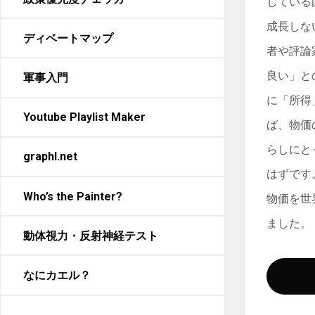
している
成長しな
ディベートマップ
者や評論
良い」と
軍事入門
に「所得
Youtube Playlist Maker
ば、物価
らしにと
graphl.net
はずです
Who’s the Painter?
物価を世
ました。
動体視力・反射神経テスト
なにカエル？