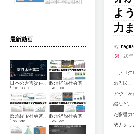
よ
力
最新動画
By
hagita
20年
プログレ
める民主
日本の大震災再現比較ー「熊本地震」「能登半島地震」「阪神・淡路大震災」「東日本大震災」
政治経済社会関連グラフ集2025④生産・サービス、動物愛護、健康、国土・資源・エネルギー、環境、ボランティア編
5 months ago
1 year ago
アや、左
織など、
た影響力
政治経済社会関連グラフ集2025③政治・財政、国防、教育、資格編
政治経済社会関連グラフ集2025②経済編
1 year ago
1 year ago
勢力をま