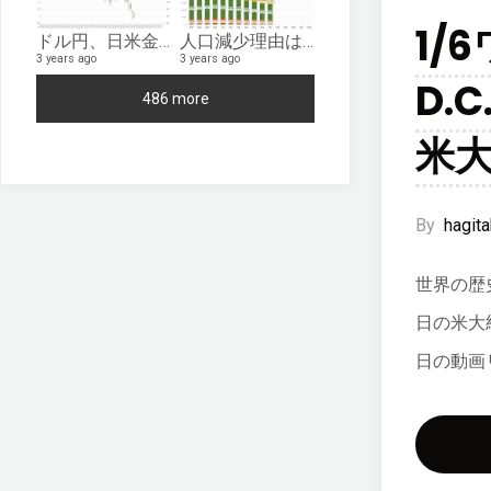
1/
ドル円、日米金利差影響のみなら150円台が限界。米金融緩和なら円高へ。日米金利差とドル円為替レートの日別推移
人口減少理由は少子化のみならず。国籍離脱者数と国籍喪失者数、月別自殺者数の推移
3 years ago
3 years ago
D.
486 more
米
By
hagita
世界の歴
日の米大
日の動画