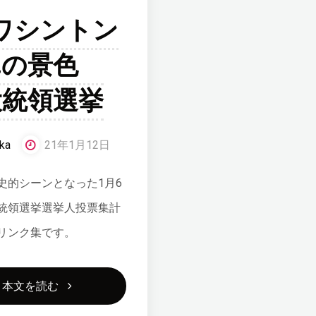
リ
6ワシントン
排
過
ー
除
C.の景色
去
ベ
し
大統領選挙
最
ー
よ
高
ス
ka
21年1月12日
う
見
比
史的シーンとなった1月6
と
込
統領選挙選挙人投票集計
ド
し
リンク集です。
み"
ル
た
円
"1/6
本文を読む
勢
は