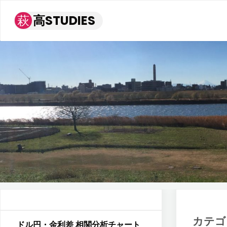
コ
萩
高
S
T
U
D
I
E
S
ン
テ
ン
ツ
へ
ス
キ
ッ
プ
カテゴ
ドル円・金利差 相関分析チャート