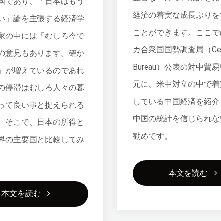
国であり、「日本はもう
経済の着実な成長ぶりを
い」論を主張する経済学
ことができます。ここで
家の中には「むしろ今で
カ合衆国国勢調査局（Cen
の意見もあります。確か
Bureau）公表の対中貿
」が増えているのであれ
元に、米中対立の中で着
の停滞はむしろ人々の暮
している中国経済を紹介
って良い事と捉えられる
中国の統計を信じられな
。そこで、日本の所得と
勧めです。
界の主要国と比較してみ
"中
本文を読む
"日
本文を読む
国
本
バ