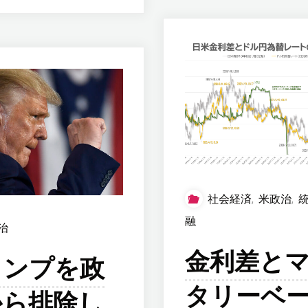
人
ブ
の
ル
所
崩
得
壊
と
報
物
道
社会経済
,
米政治
,
融
価
治
過
金利差と
ランプを政
を
熱
タリーベ
他
から排除し
も