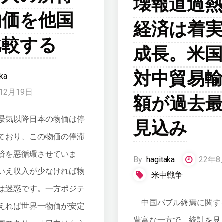
壊報道過
物価を他国
経済は着
比較する
成長。米
対中貿易
ka
12月19日
額が過去
気以降日本の物価は停
見込み
ており、この物価の停滞
済を悪循環させていま
By
hagitaka
22年8
いえ収入が少なければ物
米中戦争
は迷惑です。一方ポジテ
中国バブル終焉に関す
えれば世界一物価が安定
豊富な一方で、統計を見