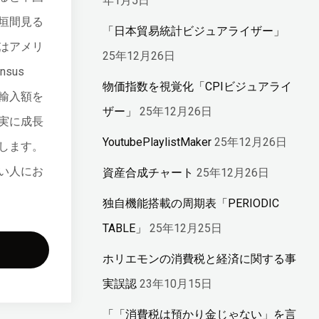
年1月5日
垣間見る
「日本貿易統計ビジュアライザー」
はアメリ
25年12月26日
sus
物価指数を視覚化「CPIビジュアライ
易輸入額を
ザー」
25年12月26日
実に成長
YoutubePlaylistMaker
25年12月26日
します。
い人にお
資産合成チャート
25年12月26日
独自機能搭載の周期表「PERIODIC
TABLE」
25年12月25日
ホリエモンの消費税と経済に関する事
実誤認
23年10月15日
「「消費税は預かり金じゃない」を言