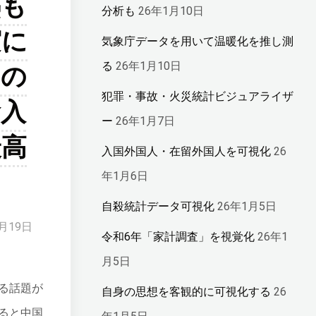
熱も
分析も
26年1月10日
実に
気象庁データを用いて温暖化を推し測
国の
る
26年1月10日
犯罪・事故・火災統計ビジュアライザ
輸入
ー
26年1月7日
最高
入国外国人・在留外国人を可視化
26
年1月6日
自殺統計データ可視化
26年1月5日
月19日
令和6年「家計調査」を視覚化
26年1
月5日
る話題が
自身の思想を客観的に可視化する
26
ると中国