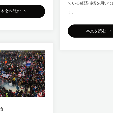
ている経済指標を用いて
国
"ト
本文を読む
す。
の
ラ
対
"金
本文を読む
ン
中
利
プ
貿
差
を
易
と
政
輸
マ
界
入
ネ
か
額
タ
ら
治
が