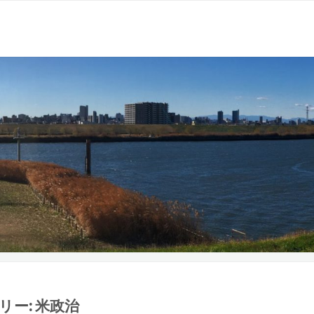
リー:
米政治