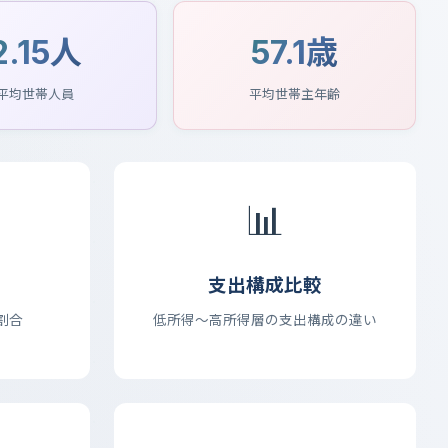
2.15人
57.1歳
平均世帯人員
平均世帯主年齢
📊
支出構成比較
割合
低所得〜高所得層の支出構成の違い