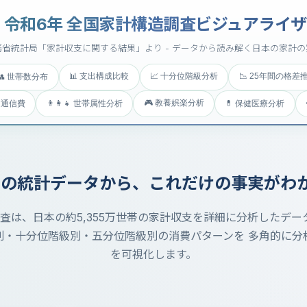
 令和6年 全国家計構造調査ビジュアライ
務省統計局「家計収支に関する結果」より - データから読み解く日本の家計の
📊 支出構成比較
📈 十分位階級分析
📉 25年間の格差
👥 世帯数分布
🎮 教養娯楽分析
・通信費
👨‍👩‍👧 世帯属性分析
💊 保健医療分析
つの統計データから、これだけの事実がわ
査は、日本の約5,355万世帯の家計収支を詳細に分析したデー
別・十分位階級別・五分位階級別の消費パターンを 多角的に分
を可視化します。