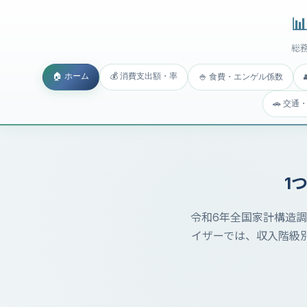

総
🏠 ホーム
💰 消費支出額・率
🍚 食費・エンゲル係数
🚗 交通
1
令和6年全国家計構造調
イザーでは、収入階級