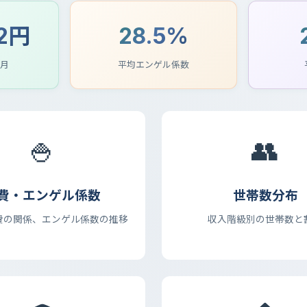
42円
28.5%
/月
平均エンゲル係数
🍚
👥
費・エンゲル係数
世帯数分布
費の関係、エンゲル係数の推移
収入階級別の世帯数と