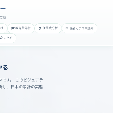
ザー
実態
推移
🎓 教育費分析
🏠 住居費分析
🍱 食品カテゴリ詳細
📋 まとめ
かる
タです。 このビジュアラ
析し、日本の家計の実態