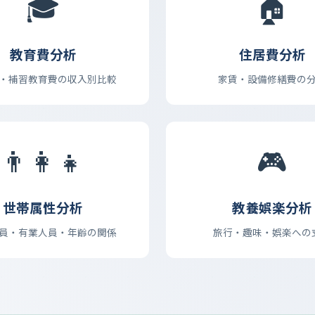
🎓
🏠
教育費分析
住居費分析
・補習教育費の収入別比較
家賃・設備修繕費の
👨‍👩‍👧
🎮
世帯属性分析
教養娯楽分析
員・有業人員・年齢の関係
旅行・趣味・娯楽への