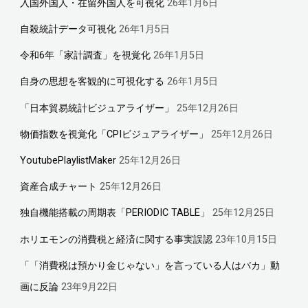
入国外国人・在留外国人を可視化
26年1月6日
自殺統計データ可視化
26年1月5日
令和6年「家計調査」を視覚化
26年1月5日
自身の思想を客観的に可視化する
26年1月5日
「日本貿易統計ビジュアライザー」
25年12月26日
物価指数を視覚化「CPIビジュアライザー」
25年12月26日
YoutubePlaylistMaker
25年12月26日
資産合成チャート
25年12月26日
独自機能搭載の周期表「PERIODIC TABLE」
25年12月25日
ホリエモンの消費税と経済に関する事実誤認
23年10月15日
「「消費税は預かり金じゃない」を言っている人はバカ」動
画に反論
23年9月22日