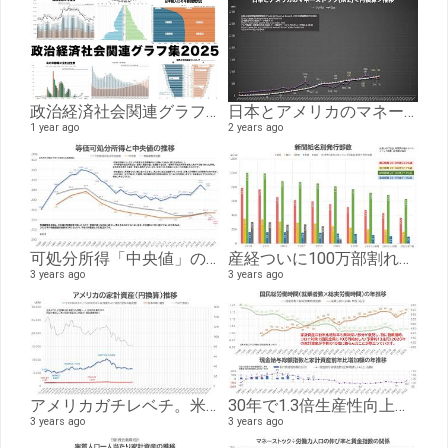
政治経済社会関連グラフ集2025①人口・犯罪・事故統計編
日本とアメリカのマネーストック推移(1985-2024)
1 year ago
2 years ago
可処分所得「中央値」の年推移、物価調整で平成以降最低水準に。
産経ついに100万部割れ、新聞紙名別発行部数推移
3 years ago
3 years ago
アメリカガチレベチ。米家計資産わずか３年弱で「１京円」増加。FRB金融資産の四半期推移（1997-2023）
30年で1.3倍生産性向上。ただし賃上げしたのは97年までその後は実労働時間と相関。実労働時間と実質GDP、現金給与と家計資産の年推移（1990-2022）
3 years ago
3 years ago