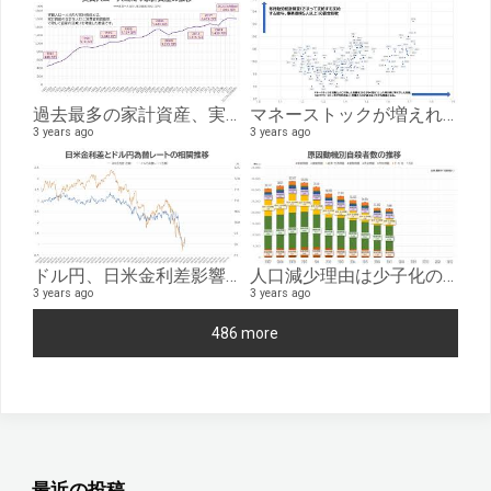
過去最多の家計資産、実質当たりでは２年連続減へ。家計資産の年推移（1981-2023）
マネーストックが増えれば賃金は上がる、ただ平成バブルのようには上がらない。
3 years ago
3 years ago
ドル円、日米金利差影響のみなら150円台が限界。米金融緩和なら円高へ。日米金利差とドル円為替レートの日別推移
人口減少理由は少子化のみならず。国籍離脱者数と国籍喪失者数、月別自殺者数の推移
3 years ago
3 years ago
486 more
最近の投稿