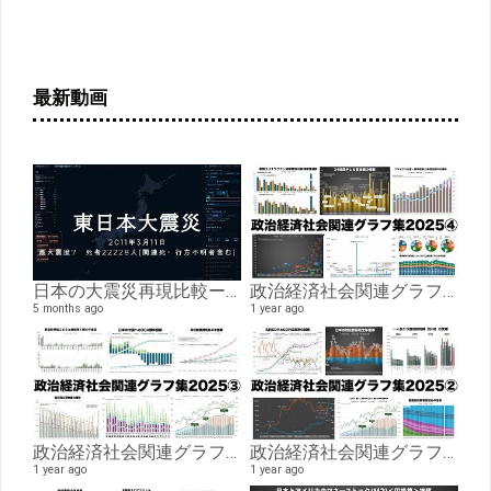
最新動画
日本の大震災再現比較ー「熊本地震」「能登半島地震」「阪神・淡路大震災」「東日本大震災」
政治経済社会関連グラフ集2025④生産・サービス、動物愛護、健康、国土・資源・エネルギー、環境、ボランティア編
5 months ago
1 year ago
政治経済社会関連グラフ集2025③政治・財政、国防、教育、資格編
政治経済社会関連グラフ集2025②経済編
1 year ago
1 year ago