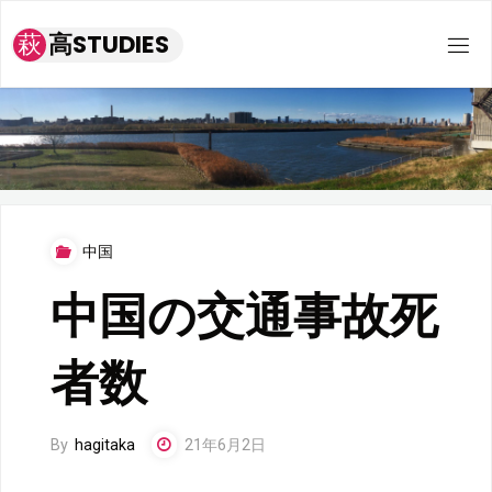
コ
萩
高
S
T
U
D
I
E
S
ン
テ
ン
ツ
へ
ス
中国
キ
ッ
中国の交通事故死
プ
者数
By
hagitaka
21年6月2日