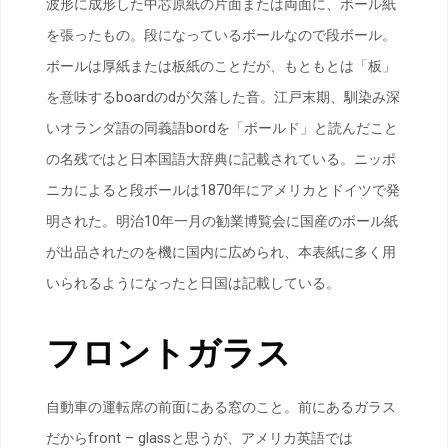
波形に成形した中芯原紙の片面または両面に、ボール紙
を張ったもの。段になっているボールなので段ボール。
ボールは厚紙または板紙のことだが、もともとは「板」
を意味するboardのdが欠落した音。江戸末期、馴染み深
いオランダ語の同義語bordを「ボールド」と読んだこと
の名残ではと日本国語大辞典に記載されている。ニッポ
ニカによると段ボールは1870年にアメリカとドイツで発
明された。明治10年一月の勧業博覧会に国産のボール紙
が出品されたのを機に国内に広められ、本表紙に多く用
いられるようになったと日国は記載している。
フロントガラス
自動車の運転席の前面にある窓のこと。前にあるガラス
だからfront – glassと思うが、アメリカ英語では