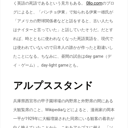
く英語の死語であるという見方もある。
0llo.com
のブロ
グによると、「パンチョ伊東」で知られる伊東一雄氏が
「アメリカの野球関係者などと話をすると、古い人たち
はナイターと言っていた」と話していたそうだ。だとす
れば、時とともに使われなくなった死語英語を、現代で
は使われていないので日本人の誰かが作ったと勘違いし
たことになる。ちなみに、昼間の試合はday game（デ
イ・ゲーム）。day-light gameとも。
アルプススタンド
兵庫県西宮市の甲子園球場の内野席と外野席の間にある
大観覧席のこと。Wikipediaなどによると、漫画家の岡本
一平が1929年に大幅増築された同席にいる観客の着衣が
白く映えていたことから、これをアルプスに例え、「ソ