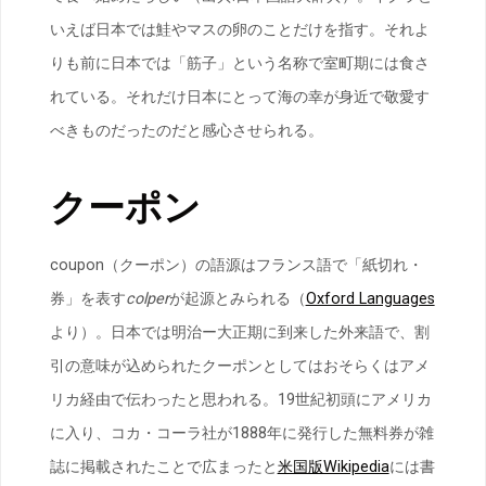
いえば日本では鮭やマスの卵のことだけを指す。それよ
りも前に日本では「筋子」という名称で室町期には食さ
れている。それだけ日本にとって海の幸が身近で敬愛す
べきものだったのだと感心させられる。
クーポン
coupon（クーポン）の語源はフランス語で「紙切れ・
券」を表す
colper
が起源とみられる（
Oxford Languages
より）。日本では明治ー大正期に到来した外来語で、割
引の意味が込められたクーポンとしてはおそらくはアメ
リカ経由で伝わったと思われる。19世紀初頭にアメリカ
に入り、コカ・コーラ社が1888年に発行した無料券が雑
誌に掲載されたことで広まったと
米国版Wikipedia
には書