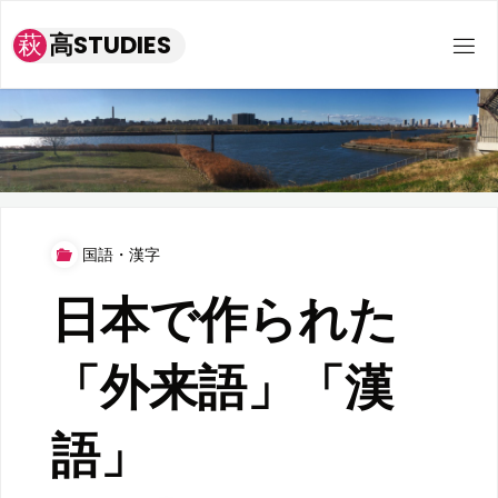
コ
萩
高
S
T
U
D
I
E
S
ン
テ
ン
ツ
へ
ス
国語・漢字
キ
ッ
日本で作られた
プ
「外来語」「漢
語」