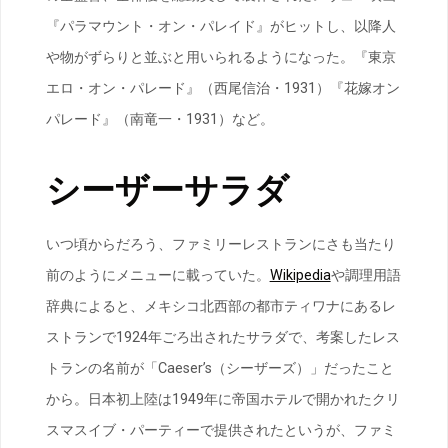
『パラマウント・オン・パレイド』がヒットし、以降人
や物がずらりと並ぶと用いられるようになった。『東京
エロ・オン・パレード』（西尾信治・1931）『花嫁オン
パレード』（南竜一・1931）など。
シーザーサラダ
いつ頃からだろう、ファミリーレストランにさも当たり
前のようにメニューに載っていた。
Wikipedia
や調理用語
辞典によると、メキシコ北西部の都市ティワナにあるレ
ストランで1924年ごろ出されたサラダで、考案したレス
トランの名前が「Caeser’s（シーザーズ）」だったこと
から。日本初上陸は1949年に帝国ホテルで開かれたクリ
スマスイブ・パーティーで提供されたというが、ファミ