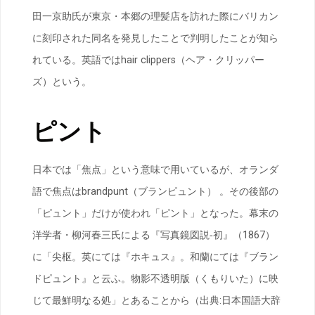
田一京助氏が東京・本郷の理髪店を訪れた際にバリカン
に刻印された同名を発見したことで判明したことが知ら
れている。英語ではhair clippers（ヘア・クリッパー
ズ）という。
ピント
日本では「焦点」という意味で用いているが、オランダ
語で焦点はbrandpunt（ブランピュント） 。その後部の
「ピュント」だけが使われ「ピント」となった。幕末の
洋学者・柳河春三氏による『写真鏡図説‐初』（1867）
に「尖枢。英にては『ホキュス』。和蘭にては『ブラン
ドピュント』と云ふ。物影不透明版（くもりいた）に映
じて最鮮明なる処」とあることから（出典:日本国語大辞