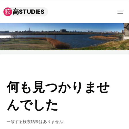
コ
萩
高
S
T
U
D
I
E
S
ン
テ
ン
ツ
へ
ス
キ
ッ
何も見つかりませ
プ
んでした
一致する検索結果はありません: