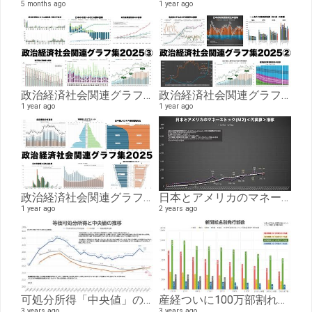
5 months ago
1 year ago
政治経済社会関連グラフ集2025③政治・財政、国防、教育、資格編
政治経済社会関連グラフ集2025②経済編
1 year ago
1 year ago
政治経済社会関連グラフ集2025①人口・犯罪・事故統計編
日本とアメリカのマネーストック推移(1985-2024)
1 year ago
2 years ago
可処分所得「中央値」の年推移、物価調整で平成以降最低水準に。
産経ついに100万部割れ、新聞紙名別発行部数推移
3 years ago
3 years ago