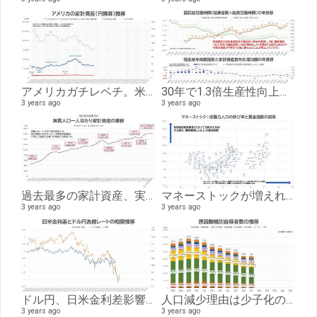
アメリカガチレベチ。米家計資産わずか３年弱で「１京円」増加。FRB金融資産の四半期推移（1997-2023）
30年で1.3倍生産性向上。ただし賃上げしたのは97年までその後は実労働時間と相関。実労働時間と実質GDP、現金給与と家計資産の年推移（1990-2022）
3 years ago
3 years ago
過去最多の家計資産、実質当たりでは２年連続減へ。家計資産の年推移（1981-2023）
マネーストックが増えれば賃金は上がる、ただ平成バブルのようには上がらない。
3 years ago
3 years ago
ドル円、日米金利差影響のみなら150円台が限界。米金融緩和なら円高へ。日米金利差とドル円為替レートの日別推移
人口減少理由は少子化のみならず。国籍離脱者数と国籍喪失者数、月別自殺者数の推移
3 years ago
3 years ago