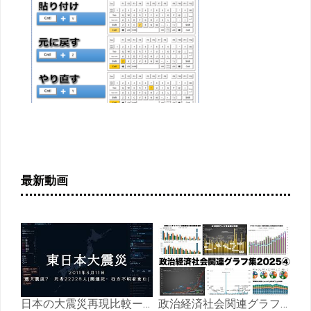
最新動画
日本の大震災再現比較ー「熊本地震」「能登半島地震」「阪神・淡路大震災」「東日本大震災」
政治経済社会関連グラフ集2025④生産・サービス、動物愛護、健康、国土・資源・エネルギー、環境、ボランティア編