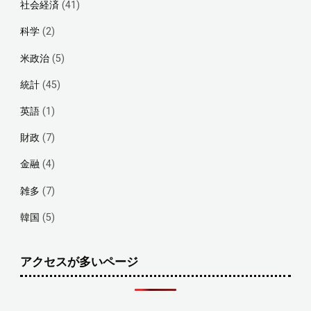
社会経済
(41)
科学
(2)
米政治
(5)
統計
(45)
英語
(1)
財政
(7)
金融
(4)
雑多
(7)
韓国
(5)
アクセスが多いページ