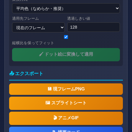
適用先フレーム
透過しきい値
縦横比を保ってフィット
🖌️ ドット絵に変換して適用
📤 エクスポート
💾 現フレームPNG
🖼️ スプライトシート
🎬 アニメGIF