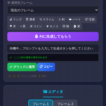
🎯 適用先フレーム
🍎 リンゴ
🧝 勇者
🫧 スライム
⚔️ 剣
❤️ ハート
📦 宝箱
🌳 木
⭐ 星
🪙 コイン
🍄 キノコ
🐱 猫
🏠 家
🤖 AIに生成してもらう
待機中... プロンプトを入力して生成ボタンを押してください
// ここにAIの返答が表示されます
📋 コピー
✅ グリッドに適用
フレーム切替
戻す
1
2
3
Z
🖼️ エディタ
フレーム 1
フレーム 2