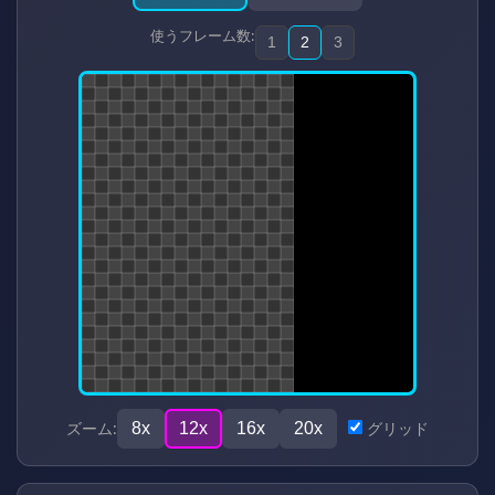
使うフレーム数:
1
2
3
ズーム:
グリッド
8x
12x
16x
20x