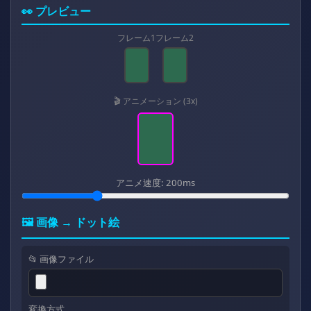
👀 プレビュー
フレーム1
フレーム2
🎬 アニメーション (3x)
アニメ速度:
200
ms
🖼️ 画像 → ドット絵
📂 画像ファイル
変換方式