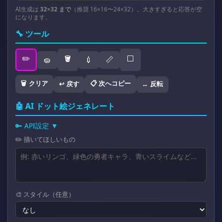
AI生成は
32×32 まで
（推奨 16×16〜24×32）。大きすぎると応答が空
になります。
🔧 ツール
✏️
🪣
⬜
🧽
💉
📏
🗑️ クリア
📋 次へコピー
↩️ 戻す
↔️ 反転
🤖 AI ドット絵ジェネレート
🔑 API設定 ▼
✏️ 描いてほしいもの
🎨 スタイル（任意）